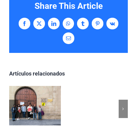
Share This Article
Facebook
X
LinkedIn
WhatsApp
Tumblr
Pinterest
Vk
Correo
electrónico
Artículos relacionados